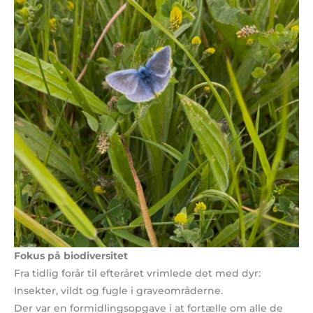
Fokus på biodiversitet
Fra tidlig forår til efteråret vrimlede det med dyr:
Insekter, vildt og fugle i graveområderne.
Der var en formidlingsopgave i at fortælle om alle de