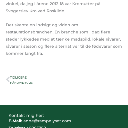
vinkel, da jeg i årene 2012-18 var Kromutter på
Svogerslev Kro ved Roskilde.
Det skabte en indsigt og viden om
restaurationsbranchen. En branche som i dag flere
steder lykkedes med at tænke madspild, lokale råvarer,
råvarer i sæson og flere alternativer til de fødevarer som
kommer langt fra.
TIDLIGERE
Prev
HÅNDVÆRK ’26
Kontakt mig her:
E-Mail:
anne@rampelyset.com
Telefon:
40885758